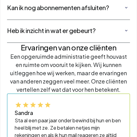
bewindvoering tijdelijk, bijvoorbeeld
Kan ik nog abonnementen afsluiten?
tijdens een schuldregeling. In andere
Nieuwe financiële verplichtingen gaan
gevallen is het langdurig nodig,
altijd in overleg. Zo voorkomen we samen
bijvoorbeeld bij een blijvende beperking.
Heb ik inzicht in wat er gebeurt?
dat er nieuwe betalingsproblemen
De rechter kijkt periodiek of
Ja. U kunt 24 uur per dag inloggen in het
ontstaan.
bewindvoering nog passend is.
Ervaringen van onze cliënten
online systeem Onview, daarnaast kunt
Een opgeruimde administratie geeft houvast
altijd contact opnemen als u vragen heeft
en ruimte om vooruit te kijken. Wij kunnen
of wilt weten hoe u er financieel voor staat.
uitleggen hoe wij werken, maar de ervaringen
van anderen zeggen veel meer. Onze cliënten
vertellen zelf wat dat voor hen betekent.
Sandra
Sta al een paar jaar onder bewind bij hun en ben
heel blij met ze. Ze betalen netjes mijn
rekeningen en als ik hun mail reageren ze altijd